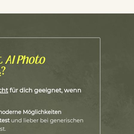
t
AI Photo
t
?
cht
für dich geeignet, wenn
 moderne Möglichkeiten
test
und lieber bei generischen
t.​