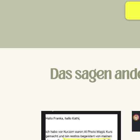
Das sagen ande