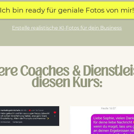
Ich bin ready für geniale Fotos von mir
Erstelle realistische KI-Fotos für dein Business
re Coaches & Dienstle
diesen Kurs: