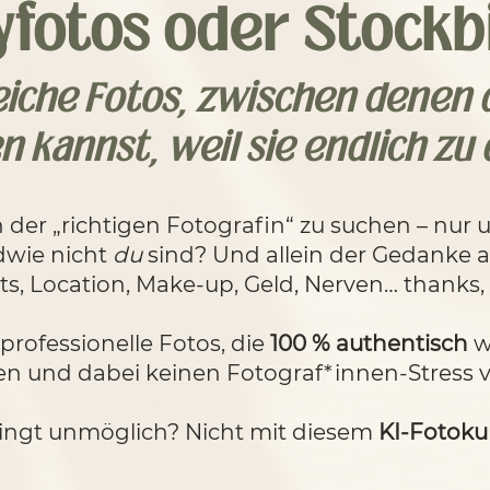
fotos oder Stockb
eiche Fotos, zwischen denen
 kannst, weil sie endlich zu
ch der „richtigen Fotografin“ zu suchen – nu
dwie nicht
du
sind? Und allein der Gedanke 
ts, Location, Make-up, Geld, Nerven… thanks,
st professionelle Fotos, die
100 % authentisch
w
n und dabei keinen Fotograf*innen-Stress 
lingt unmöglich? Nicht mit diesem
KI-Fotoku