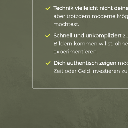
Technik vielleicht nicht dein
aber trotzdem moderne Mögl
möchtest.
Schnell und unkompliziert
zu
Bildern kommen willst, ohn
experimentieren.
Dich authentisch zeigen
möch
Zeit oder Geld investieren z