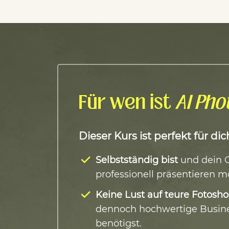
Für wen ist
AI Pho
Dieser Kurs ist perfekt für dic
Selbstständig bist
und dein O
professionell präsentieren m
Keine Lust auf teure Fotosho
dennoch hochwertige Busine
benötigst.