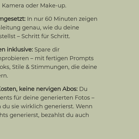
e Kamera oder Make-up.
mgesetzt:
In nur 60 Minuten zeigen
nleitung genau, wie du deine
ellst – Schritt für Schritt.
n inklusive:
Spare dir
robieren – mit fertigen Prompts
oks, Stile & Stimmungen, die deine
rn.
Kosten, keine nervigen Abos:
Du
ents für deine generierten Fotos –
du sie wirklich generierst. Wenn
chts generierst, bezahlst du auch