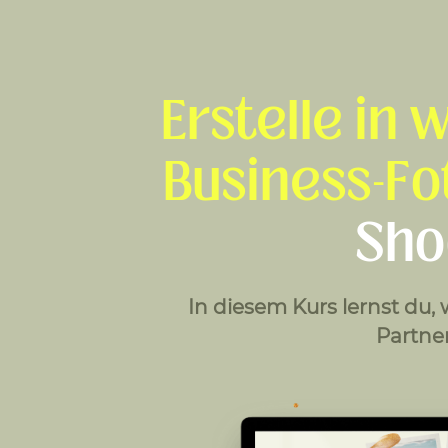
Erstelle in
Business-Fot
Sho
In diesem Kurs lernst du, w
Partner