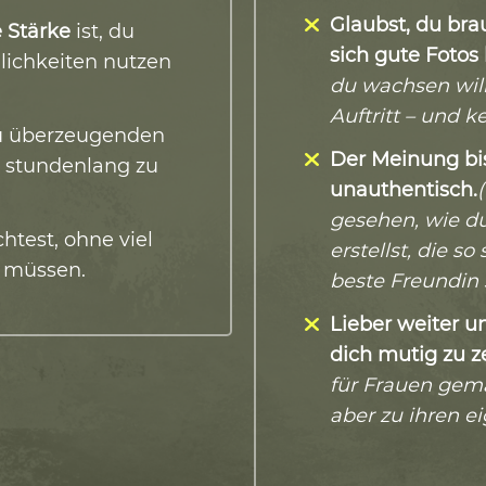
Glaubst, du bra
e Stärke
ist, du
sich gute Fotos
ichkeiten nutzen
du wachsen will
Auftritt – und 
 überzeugenden
Der Meinung bist
e stundenlang zu
unauthentisch.
gesehen, wie d
test, ohne viel
erstellst, die s
u müssen.
beste Freundin 
Lieber weiter un
dich mutig zu z
für Frauen gema
aber zu ihren 