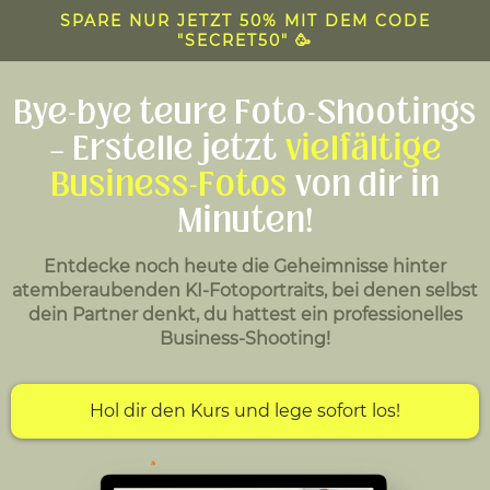
SPARE NUR JETZT 50% MIT DEM CODE
"SECRET50" 🥳
Bye-bye teure Foto-Shootings
– Erstelle jetzt
vielfältige
Business-Fotos
von dir in
Minuten!
Entdecke noch heute die Geheimnisse hinter
atemberaubenden KI-Fotoportraits, bei denen selbst
dein Partner denkt, du hattest ein professionelles
Business-Shooting!
Hol dir den Kurs und lege sofort los!