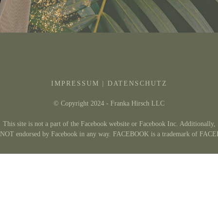
IMPRESSUM
|
DATENSCHUTZ
© Copyright 2024 - Franka Hirsch LLC
This site is not a part of the Facebook website or Facebook Inc. Additionally,
is NOT endorsed by Facebook in any way. FACEBOOK is a trademark of FAC