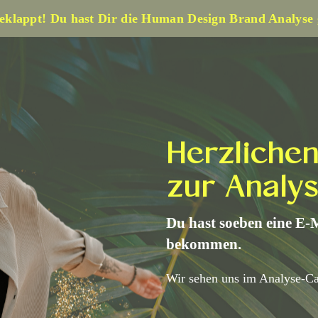
eklappt! Du hast Dir die Human Design Brand Analyse 
Herzliche
zur Analys
Du hast soeben eine E-
bekommen.
Wir sehen uns im Analyse-Ca