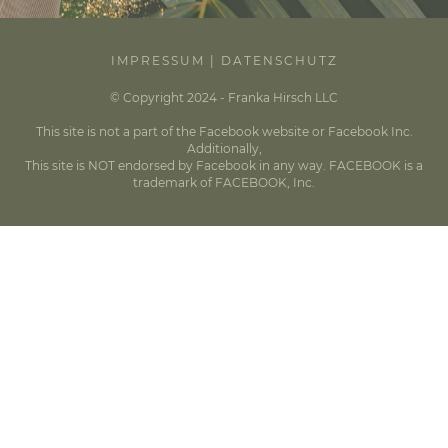
IMPRESSUM
|
DATENSCHUTZ
© Copyright 2024 - Franka Hirsch LLC
This site is not a part of the Facebook website or Facebook Inc.
Additionally,
This site is NOT endorsed by Facebook in any way. FACEBOOK is a
trademark of FACEBOOK, Inc.