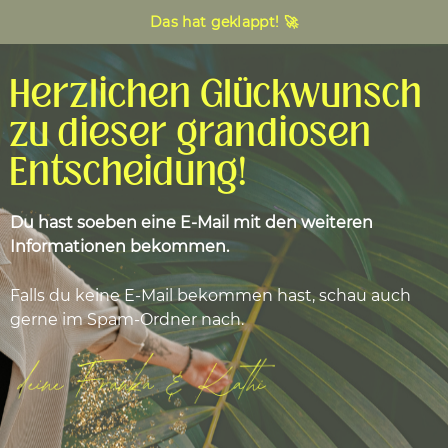
Das hat geklappt! 🚀
Herzlichen Glückwunsch
zu dieser grandiosen
Entscheidung!
Du hast soeben eine E-Mail mit den weiteren
Informationen bekommen.
Falls du keine E-Mail bekommen hast, schau auch
gerne im Spam-Ordner nach.