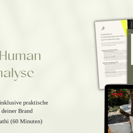
e Human
nalyse
nklusive praktische
g deiner Brand
athi (60 Minuten)