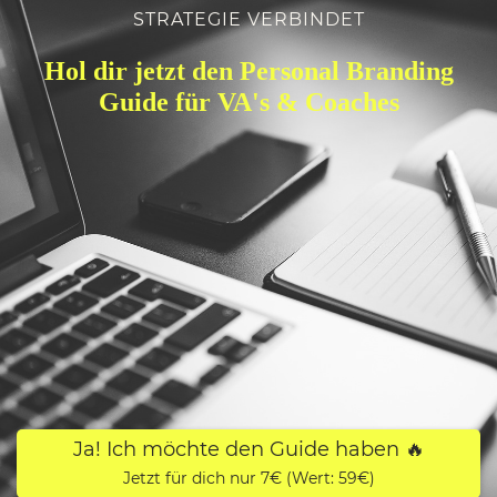
STRATEGIE VERBINDET
Hol dir jetzt den Personal Branding
Guide für VA's & Coaches
Ja! Ich möchte den Guide haben 🔥
Jetzt für dich nur 7€ (Wert: 59€)