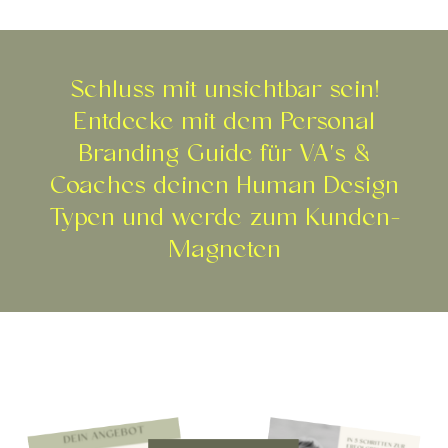
Schluss mit unsichtbar sein!
Entdecke mit dem Personal
Branding Guide für VA's &
Coaches deinen Human Design
Typen und werde zum Kunden-
Magneten