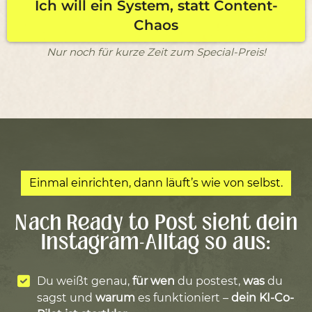
Ich will ein System, statt Content-
Chaos
Nur noch für kurze Zeit zum Special-Preis!
Einmal einrichten, dann läuft’s wie von selbst.
Nach Ready to Post sieht dein
Instagram-Alltag so aus:
Du weißt genau,
für wen
du postest,
was
du
sagst und
warum
es funktioniert –
dein KI-Co-